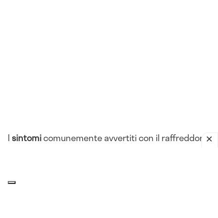
I
sintomi
comunemente avvertiti con il raffreddore
sono:
Rinorrea
Congestione nasale
Starnuti
Tosse