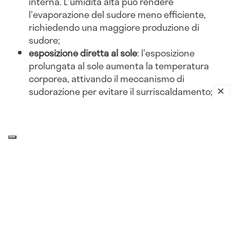
interna. L'umidità alta può rendere
l'evaporazione del sudore meno efficiente,
richiedendo una maggiore produzione di
sudore;
esposizione diretta al sole
: l'esposizione
prolungata al sole aumenta la temperatura
corporea, attivando il meccanismo di
sudorazione per evitare il surriscaldamento;
abbigliamento inadeguato
: indossare abiti
pesanti o non traspiranti può ostacolare la
dissipazione del calore, portando a una
maggiore sudorazione.
Attività fisica
esercizio intenso
: l'attività fisica aumenta la
produzione di calore corporeo. Per dissipare
questo calore, il corpo suda di più, soprattutto
in ambienti caldi;