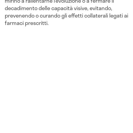
mirino a rallentarne l’evoluzione o a fermare il
decadimento delle capacità visive, evitando,
prevenendo o curando gli effetti collaterali legati ai
farmaci prescritti.