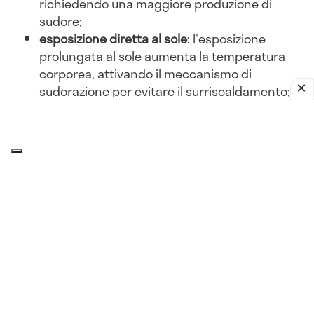
richiedendo una maggiore produzione di
sudore;
esposizione diretta al sole
: l'esposizione
prolungata al sole aumenta la temperatura
corporea, attivando il meccanismo di
sudorazione per evitare il surriscaldamento;
abbigliamento inadeguato
: indossare abiti
pesanti o non traspiranti può ostacolare la
dissipazione del calore, portando a una
maggiore sudorazione.
Attività fisica
esercizio intenso
: l'attività fisica aumenta la
produzione di calore corporeo. Per dissipare
questo calore, il corpo suda di più, soprattutto
in ambienti caldi;
sport all'aperto
: praticare sport all'aperto