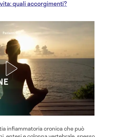
i vita: quali accorgimenti?
ttia infiammatoria cronica che può
ini, entesi e colonna vertebrale, spesso