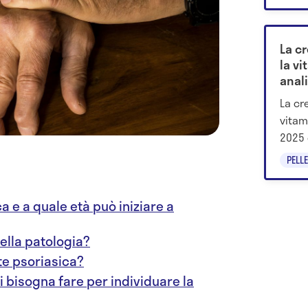
utiliz
La c
la vi
anali
La cr
vitam
2025 c
e cos
PELLE
ca e a quale età può iniziare a
della patologia?
ite psoriasica?
 bisogna fare per individuare la