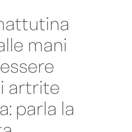
mattutina
alle mani
essere
i artrite
a: parla la
ta