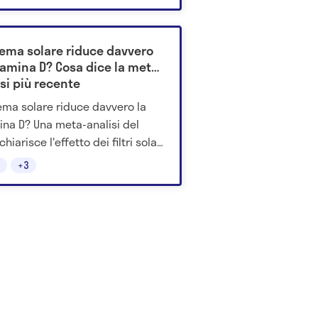
zo.
rema solare riduce davvero
tamina D? Cosa dice la meta-
si più recente
ema solare riduce davvero la
ina D? Una meta-analisi del
hiarisce l'effetto dei filtri solari
a cambia nella pratica.
+3