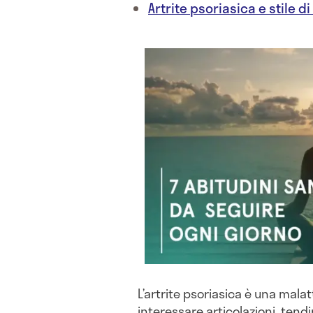
Artrite psoriasica e stile d
L’artrite psoriasica è una mala
interessare articolazioni, tend