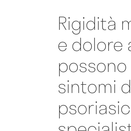
Rigidità 
e dolore 
possono 
sintomi d
psoriasic
specialis