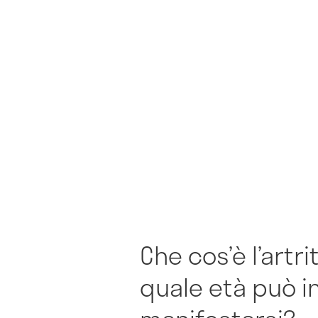
Che cos’è l’artri
quale età può in