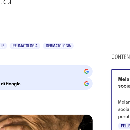
LLE
REUMATOLOGIA
DERMATOLOGIA
CONTEN
Mela
e di Google
soci
Melan
socia
perch
invit
PELLE