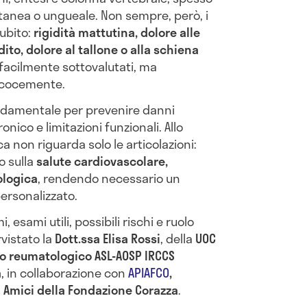
utanea o ungueale. Non sempre, però, i
ubito:
rigidità mattutina, dolore alle
dito, dolore al tallone o alla schiena
 facilmente sottovalutati, ma
ecocemente.
damentale per prevenire danni
onico e limitazioni funzionali. Allo
ca non riguarda solo le articolazioni:
o sulla
salute cardiovascolare,
ologica
, rendendo necessario un
ersonalizzato.
 esami utili, possibili rischi e ruolo
rvistato la
Dott.ssa Elisa Rossi
, della
UOC
zo reumatologico ASL-AOSP IRCCS
a
, in collaborazione con
APIAFCO
,
ni Amici della Fondazione Corazza
.