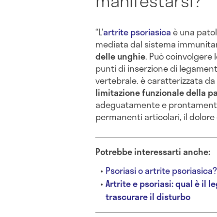
manifestarsi?
“L’
artrite psoriasica
è una patol
mediata dal sistema immunitari
delle unghie
. Può coinvolgere le
punti di inserzione di legamenti
vertebrale. è caratterizzata da
limitazione funzionale della pa
adeguatamente e prontamente 
permanenti articolari, il dolore 
Potrebbe interessarti anche:
Psoriasi o artrite psoriasic
Artrite e psoriasi: qual è i
trascurare il disturbo