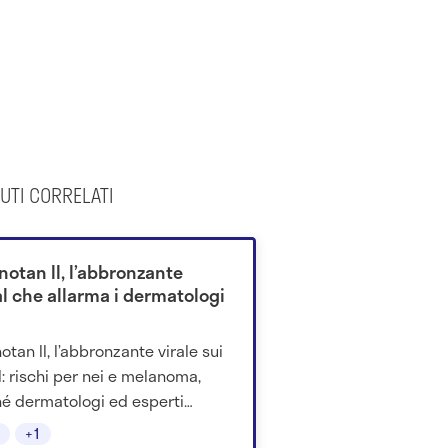
UTI CORRELATI
notan II, l’abbronzante
al che allarma i dermatologi
otan II, l’abbronzante virale sui
l: rischi per nei e melanoma,
é dermatologi ed esperti
ano alla prudenza sul suo
+1