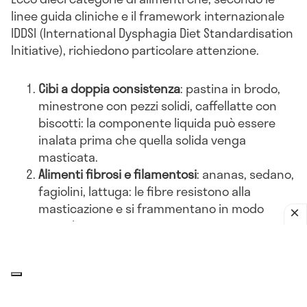
linee guida cliniche e il framework internazionale
IDDSI (International Dysphagia Diet Standardisation
Initiative), richiedono particolare attenzione.
Cibi a doppia consistenza
: pastina in brodo,
minestrone con pezzi solidi, caffellatte con
biscotti: la componente liquida può essere
inalata prima che quella solida venga
masticata.
Alimenti fibrosi e filamentosi
: ananas, sedano,
fagiolini, lattuga: le fibre resistono alla
masticazione e si frammentano in modo
irregolare.
Cibi secchi, friabili e croccanti
: crackers, pane
tostato, patatine: si sbriciolano facilmente e i
frammenti possono disperdersi verso le vie
aeree.