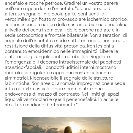
encefalo e rocche petrose. Gradirei un vostro parere
sull'esito riguardante l'encefalo: "alcune areole di
alterato segnale, in piccola parte confluenti, di
verosimile significato microvascolare ischemico cronico,
si riconoscono a carico della sostanza bianca encefalica
a livello dei centri semiovali, delle corone radiate e in
sede sottocorticale frontale bilaterale. Non alterazioni di
segnale dell'encefalo a sede sottotentoriale, non aree di
restrizione della diffusività protonica. Non lesioni a
contenuto emosiderinico nelle immagini t2. Libere le
cisterne degli angoli ponto-cerebellari. Regolare
l'emergenza e il decorso intracisternale dei pacchetti
acustico-facciali. I condotti uditici interni mostrano
morfologia regolare e appaiono sostanzialmente
simmetrici. Riconoscibile il segnale delle strutture
labirintiche. Non aree di anomala impregnazione e sede
intra od extra assiale dopo somministrazione
endovenosa di mezzo di contrasto. Nei limiti gli spazi
liquorali ventricolari e quelli periencefalici. In asse le
strutture mediane di riferimento."