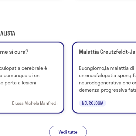
ALISTA
ome si cura?
Malattia Creutzfeldt-J
culopatia cerebrale è
Buongiorno,la malattia di
tta comunque di un
un'encefalopatia spongifo
e porta a lesioni
neurodegenerativa che c
demenza progressiva fatale
Dr.ssa Michela Manfredi
NEUROLOGIA
Vedi tutte