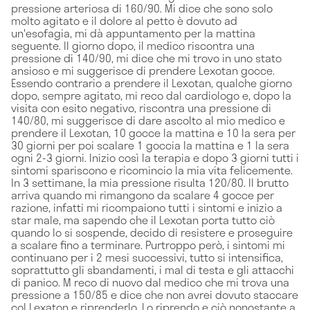
pressione arteriosa di 160/90. Mi dice che sono solo
molto agitato e il dolore al petto è dovuto ad
un'esofagia, mi dà appuntamento per la mattina
seguente. Il giorno dopo, il medico riscontra una
pressione di 140/90, mi dice che mi trovo in uno stato
ansioso e mi suggerisce di prendere Lexotan gocce.
Essendo contrario a prendere il Lexotan, qualche giorno
dopo, sempre agitato, mi reco dal cardiologo e, dopo la
visita con esito negativo, riscontra una pressione di
140/80, mi suggerisce di dare ascolto al mio medico e
prendere il Lexotan, 10 gocce la mattina e 10 la sera per
30 giorni per poi scalare 1 goccia la mattina e 1 la sera
ogni 2-3 giorni. Inizio così la terapia e dopo 3 giorni tutti i
sintomi spariscono e ricomincio la mia vita felicemente.
In 3 settimane, la mia pressione risulta 120/80. Il brutto
arriva quando mi rimangono da scalare 4 gocce per
razione, infatti mi ricompaiono tutti i sintomi e inizio a
star male, ma sapendo che il Lexotan porta tutto ciò
quando lo si sospende, decido di resistere e proseguire
a scalare fino a terminare. Purtroppo però, i sintomi mi
continuano per i 2 mesi successivi, tutto si intensifica,
soprattutto gli sbandamenti, i mal di testa e gli attacchi
di panico. M reco di nuovo dal medico che mi trova una
pressione a 150/85 e dice che non avrei dovuto staccare
col Lexaton e riprenderlo. Lo riprendo e ciò nonostante a