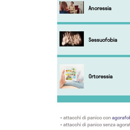
Anoressia
Sessuofobia
Ortoressia
attacchi di panico con
agorafo
attacchi di panico senza agora