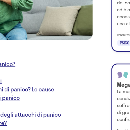
del c
ed è c
ecces
una al
Dr.ssa Em
PSICO
panico?
i
Mega
i di panico? Le cause
La me
i panico
condi
soffre
di gra
degli attacchi di panico
confron
re?