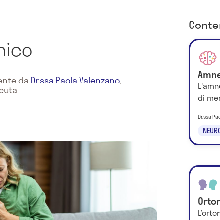
Conten
nico
Amne
mente da
Dr.ssa Paola Valenzano
,
L'amne
peuta
di me
Dr.ssa Pa
NEURO
Orto
L’orto