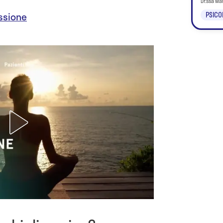
Dr.ssa Ma
PSICO
ssione