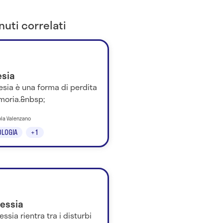
uti correlati
sia
sia è una forma di perdita
moria.&nbsp;
ola Valenzano
LOGIA
+1
ressia
ressia rientra tra i disturbi