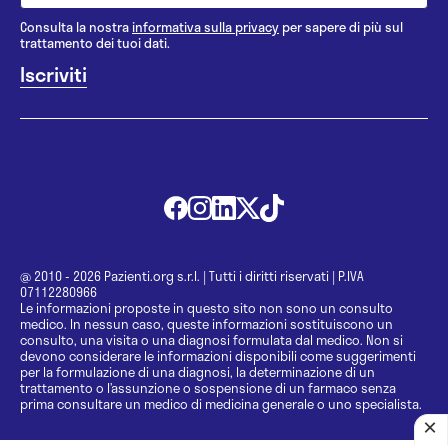
Consulta la nostra
informativa sulla privacy
per sapere di più sul
trattamento dei tuoi dati.
@ 2010 - 2026 Pazienti.org s.r.l.
|
Tutti i diritti riservati
|
P.IVA
07112280966
Le informazioni proposte in questo sito non sono un consulto
medico. In nessun caso, queste informazioni sostituiscono un
consulto, una visita o una diagnosi formulata dal medico. Non si
devono considerare le informazioni disponibili come suggerimenti
per la formulazione di una diagnosi, la determinazione di un
trattamento o l’assunzione o sospensione di un farmaco senza
prima consultare un medico di medicina generale o uno specialista.