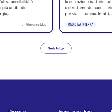
'altra possibilità è
la sua azione batteriosta
 più antibiotici
è strettamente necessario
ia,...
per via sistemica. Infatti,...
Dr. Giovanni Masi
MEDICINA INTERNA
Vedi tutte
Chi siamo
Termini e condizioni