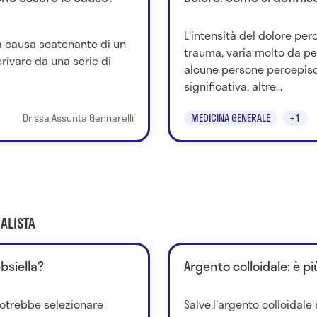
L'intensità del dolore per
 la causa scatenante di un
trauma, varia molto da p
rivare da una serie di
alcune persone percepisc
significativa, altre...
Dr.ssa Assunta Gennarelli
MEDICINA GENERALE
+1
ALISTA
ebsiella?
Argento colloidale: è pi
potrebbe selezionare
Salve,l'argento colloidal