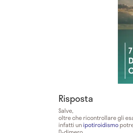
Risposta
Salve,
oltre che ricontrollare gli e
infatti un
ipotiroidismo
potre
D-dimero.