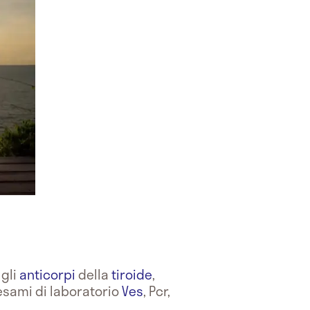
 gli
anticorpi
della
tiroide
,
esami di laboratorio
Ves
, Pcr,