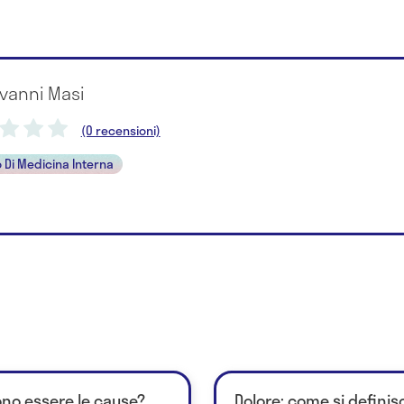
ovanni Masi
(0 recensioni)
 Di Medicina Interna
ono essere le cause?
Dolore: come si definisc