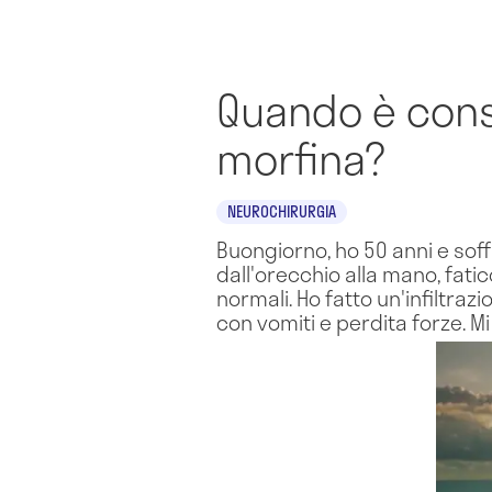
Quando è consi
morfina?
NEUROCHIRURGIA
Buongiorno, ho 50 anni e soffr
dall'orecchio alla mano, fati
normali. Ho fatto un'infiltrazi
con vomiti e perdita forze. M