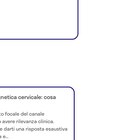
netica cervicale: cosa
o focale del canale
vere rilevanza clinica.
e darti una risposta esaustiva
e...