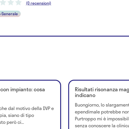
(0 recensioni)
 Generale
o con impianto: cosa
Risultati risonanza mag
indicano
Buongiorno, lo slargament
he dal motivo della DVP e
ependimale potrebbe non a
pia, siano di tipo
Purtroppo mi è impossibil
o però ci...
senza conoscere la clinica 