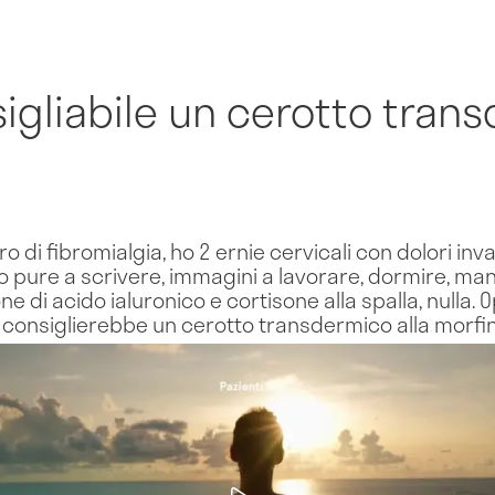
gliabile un cerotto trans
o di fibromialgia, ho 2 ernie cervicali con dolori inval
co pure a scrivere, immagini a lavorare, dormire, man
one di acido ialuronico e cortisone alla spalla, nulla. 
i consiglierebbe un cerotto transdermico alla morfin