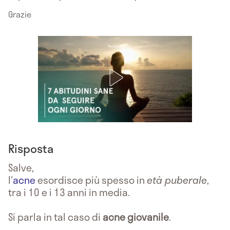
Grazie
Risposta
Salve,
l'
acne
esordisce più spesso in
età puberale
,
tra i 10 e i 13 anni in media.
Si parla in tal caso di
acne giovanile
.