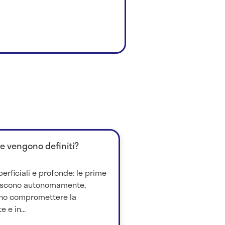
me vengono definiti?
perficiali e profonde: le prime
iscono autonomamente,
no compromettere la
 e in...