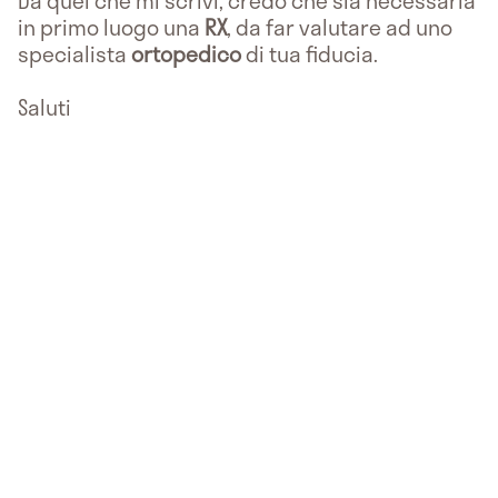
Da quel che mi scrivi, credo che sia necessaria
in primo luogo una
RX
, da far valutare ad uno
specialista
ortopedico
di tua fiducia.
Saluti