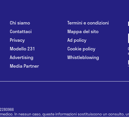
Chi siamo
Termini e condizioni
Contattaci
Mappa del sito
Privacy
Ad policy
Modello 231
Cookie policy
Advertising
Whistleblowing
Media Partner
12280966
medico. In nessun caso, queste informazioni sostituiscono un consulto, un
e informazioni disponibili come suggerimenti per la formulazione di una di
e di un farmaco senza prima consultare un medico di medicina generale o 