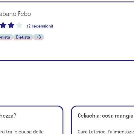
rtabano Febo
(2 recensioni)
onista
Dietista
+3
chezza?
Celiachia: cosa mangia
ra tra le cause della
Cara Lettrice, l'alimentazi