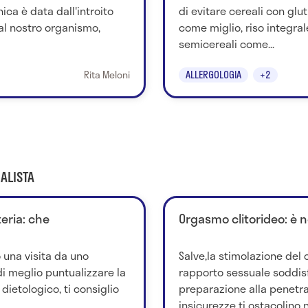
ica è data dall'introito
di evitare cereali con glut
 al nostro organismo,
come miglio, riso integra
semicereali come...
Rita Meloni
ALLERGOLOGIA
+2
ALISTA
teria: che
Orgasmo clitorideo: è 
o una visita da uno
Salve,la stimolazione del 
 di meglio puntualizzare la
rapporto sessuale soddis
dietologico, ti consiglio
preparazione alla penetra
insicurezze ti ostacolino ne