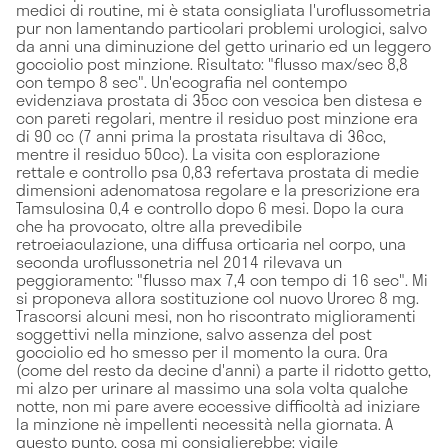
medici di routine, mi è stata consigliata l'uroflussometria
pur non lamentando particolari problemi urologici, salvo
da anni una diminuzione del getto urinario ed un leggero
gocciolio post minzione. Risultato: "flusso max/sec 8,8
con tempo 8 sec". Un'ecografia nel contempo
evidenziava prostata di 35cc con vescica ben distesa e
con pareti regolari, mentre il residuo post minzione era
di 90 cc (7 anni prima la prostata risultava di 36cc,
mentre il residuo 50cc). La visita con esplorazione
rettale e controllo psa 0,83 refertava prostata di medie
dimensioni adenomatosa regolare e la prescrizione era
Tamsulosina 0,4 e controllo dopo 6 mesi. Dopo la cura
che ha provocato, oltre alla prevedibile
retroeiaculazione, una diffusa orticaria nel corpo, una
seconda uroflussonetria nel 2014 rilevava un
peggioramento: "flusso max 7,4 con tempo di 16 sec". Mi
si proponeva allora sostituzione col nuovo Urorec 8 mg.
Trascorsi alcuni mesi, non ho riscontrato miglioramenti
soggettivi nella minzione, salvo assenza del post
gocciolio ed ho smesso per il momento la cura. Ora
(come del resto da decine d'anni) a parte il ridotto getto,
mi alzo per urinare al massimo una sola volta qualche
notte, non mi pare avere eccessive difficoltà ad iniziare
la minzione nè impellenti necessità nella giornata. A
questo punto, cosa mi consiglierebbe: vigile