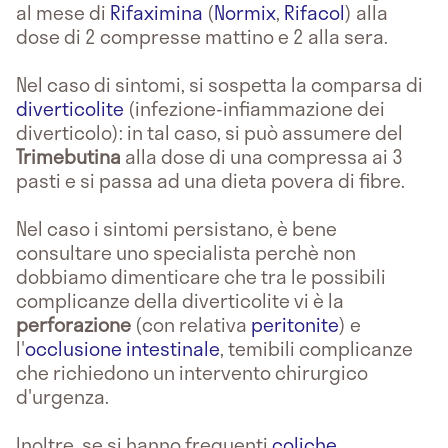
al mese di
Rifaximina
(
Normix
,
Rifacol
) alla
dose di 2 compresse mattino e 2 alla sera.
Nel caso di sintomi, si sospetta la comparsa di
diverticolite
(infezione-infiammazione dei
diverticolo): in tal caso, si può assumere del
Trimebutina
alla dose di una compressa ai 3
pasti e si passa ad una dieta povera di fibre.
Nel caso i sintomi persistano, è bene
consultare uno specialista perchè non
dobbiamo dimenticare che tra le possibili
complicanze della diverticolite vi è la
perforazione
(con relativa
peritonite
) e
l'
occlusione intestinale
, temibili complicanze
che richiedono un intervento chirurgico
d'urgenza.
Inoltre, se si hanno frequenti
coliche