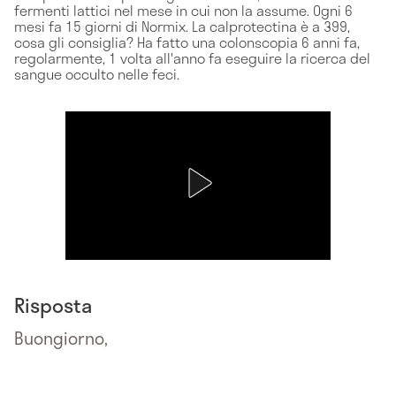
fermenti lattici nel mese in cui non la assume. Ogni 6
mesi fa 15 giorni di Normix. La calprotectina è a 399,
cosa gli consiglia? Ha fatto una colonscopia 6 anni fa,
regolarmente, 1 volta all'anno fa eseguire la ricerca del
sangue occulto nelle feci.
Risposta
Buongiorno,