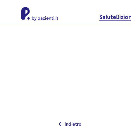
About Pazienti.it
Salute
Dizio
Indietro