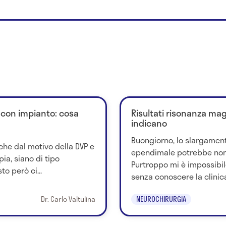
o con impianto: cosa
Risultati risonanza mag
indicano
Buongiorno, lo slargament
he dal motivo della DVP e
ependimale potrebbe non a
pia, siano di tipo
Purtroppo mi è impossibil
o però ci...
senza conoscere la clinica 
Dr. Carlo Valtulina
NEUROCHIRURGIA