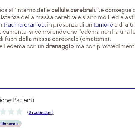
ica all'interno delle
cellule cerebrali
. Ne consegue c
nsistenza della massa cerebrale siano molli ed elast
un
trauma cranico
, in presenza di un
tumore
o di alt
icamente, si comprende che l'edema non ha una loc
l di fuori della massa cerebrale (ematoma).
re l'edema con un
drenaggio
, ma con provvedimenti
ione Pazienti
(0 recensioni)
 Generale