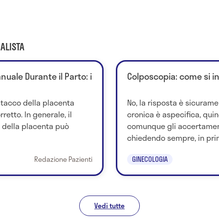
ALISTA
uale Durante il Parto: i
Colposcopia: come si i
stacco della placenta
No, la risposta è sicurame
retto. In generale, il
cronica è aspecifica, quind
della placenta può
comunque gli accertamen
chiedendo sempre, in prim
Redazione Pazienti
GINECOLOGIA
Vedi tutte