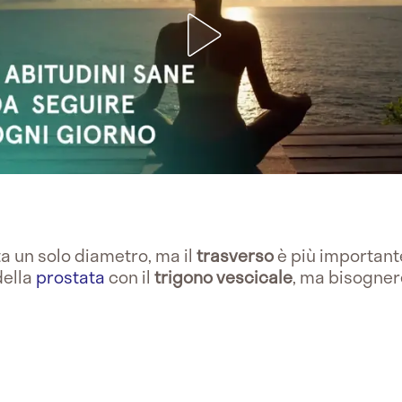
ta un solo diametro, ma il
trasverso
è più important
della
prostata
con il
trigono vescicale
, ma bisognere