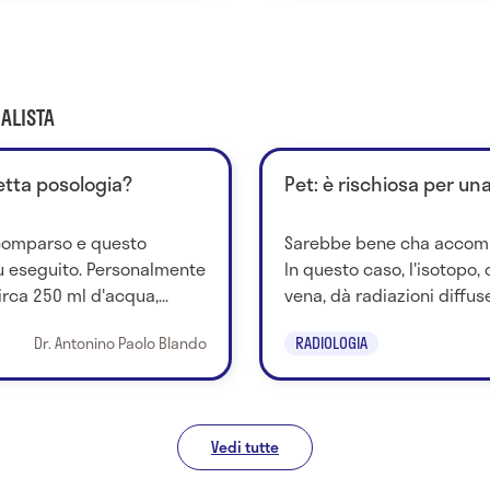
ALISTA
retta posologia?
Pet: è rischiosa per un
scomparso e questo
Sarebbe bene cha accompa
ù eseguito. Personalmente
In questo caso, l'isotopo, 
rca 250 ml d'acqua,...
vena, dà radiazioni diffuse
Dr. Antonino Paolo Blando
RADIOLOGIA
Vedi tutte