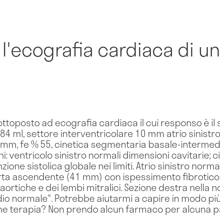
l'ecografia cardiaca di u
ttoposto ad ecografia cardiaca il cui responso è il
84 ml, settore interventricolare 10 mm atrio sinistro 
9 mm, fe % 55, cinetica segmentaria basale-intermedi
: ventricolo sinistro normali dimensioni cavitarie; c
one sistolica globale nei limiti. Atrio sinistro norma
aorta ascendente (41 mm) con ispessimento fibrotico 
di aortiche e dei lembi mitralici. Sezione destra nell
dio normale". Potrebbe aiutarmi a capire in modo più
he terapia? Non prendo alcun farmaco per alcuna pa
.