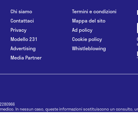
Chi siamo
Termini e condizioni
Contattaci
Mappa del sito
Privacy
Ad policy
Modello 231
Cookie policy
Advertising
Whistleblowing
Media Partner
12280966
medico. In nessun caso, queste informazioni sostituiscono un consulto, un
e informazioni disponibili come suggerimenti per la formulazione di una di
e di un farmaco senza prima consultare un medico di medicina generale o 