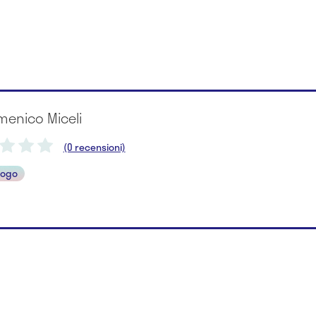
menico Miceli
(0 recensioni)
logo