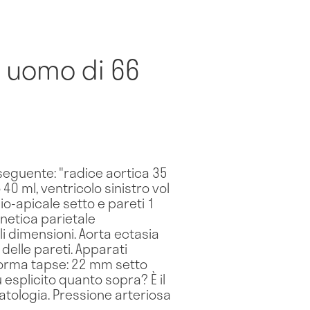
n uomo di 66
 seguente: "radice aortica 35
40 ml, ventricolo sinistro vol
o-apicale setto e pareti 1
inetica parietale
li dimensioni. Aorta ectasia
delle pareti. Apparati
a norma tapse: 22 mm setto
 esplicito quanto sopra? È il
tologia. Pressione arteriosa