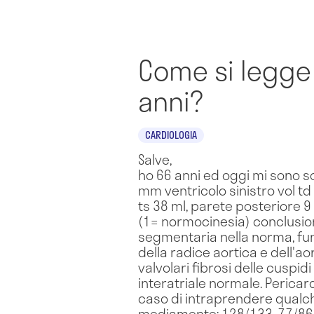
Come si legge 
anni?
CARDIOLOGIA
Salve,
ho 66 anni ed oggi mi sono so
mm ventricolo sinistro vol td 
ts 38 ml, parete posteriore 
(1= normocinesia) conclusioni
segmentaria nella norma, funzi
della radice aortica e dell'
valvolari fibrosi delle cuspi
interatriale normale. Pericar
caso di intraprendere qualc
mediamente: 128/133-77/86