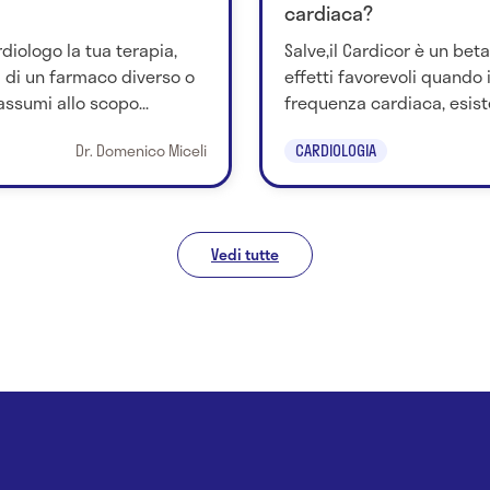
cardiaca?
rdiologo la tua terapia,
Salve,il Cardicor è un bet
i di un farmaco diverso o
effetti favorevoli quando
ssumi allo scopo...
frequenza cardiaca, esiste
Dr. Domenico Miceli
CARDIOLOGIA
Vedi tutte