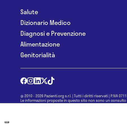
Salute
Dizionario Medico
Diagnosi e Prevenzione
Alimentazione
Genitorialità
@ 2010 - 2026 Pazienti.org s.r.l.
|
Tutti i diritti riservati
|
P.IVA 071
Le informazioni proposte in questo sito non sono un consulto 
una diagnosi formulata dal medico. Non si devono considerare l
determinazione di un trattamento o l’assunzione o sospension
specialista.