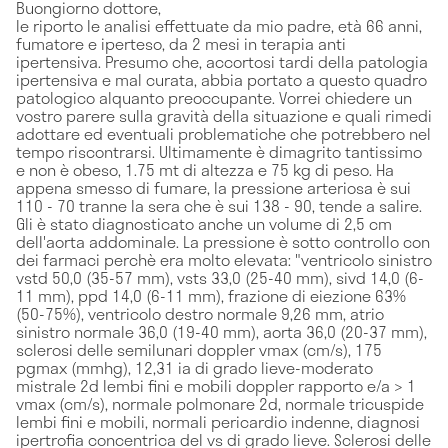
Buongiorno dottore,
le riporto le analisi effettuate da mio padre, età 66 anni,
fumatore e iperteso, da 2 mesi in terapia anti
ipertensiva. Presumo che, accortosi tardi della patologia
ipertensiva e mal curata, abbia portato a questo quadro
patologico alquanto preoccupante. Vorrei chiedere un
vostro parere sulla gravità della situazione e quali rimedi
adottare ed eventuali problematiche che potrebbero nel
tempo riscontrarsi. Ultimamente è dimagrito tantissimo
e non è obeso, 1.75 mt di altezza e 75 kg di peso. Ha
appena smesso di fumare, la pressione arteriosa è sui
110 - 70 tranne la sera che è sui 138 - 90, tende a salire.
Gli è stato diagnosticato anche un volume di 2,5 cm
dell'aorta addominale. La pressione è sotto controllo con
dei farmaci perchè era molto elevata: "ventricolo sinistro
vstd 50,0 (35-57 mm), vsts 33,0 (25-40 mm), sivd 14,0 (6-
11 mm), ppd 14,0 (6-11 mm), frazione di eiezione 63%
(50-75%), ventricolo destro normale 9,26 mm, atrio
sinistro normale 36,0 (19-40 mm), aorta 36,0 (20-37 mm),
sclerosi delle semilunari doppler vmax (cm/s), 175
pgmax (mmhg), 12,31 ia di grado lieve-moderato
mistrale 2d lembi fini e mobili doppler rapporto e/a > 1
vmax (cm/s), normale polmonare 2d, normale tricuspide
lembi fini e mobili, normali pericardio indenne, diagnosi
ipertrofia concentrica del vs di grado lieve. Sclerosi delle