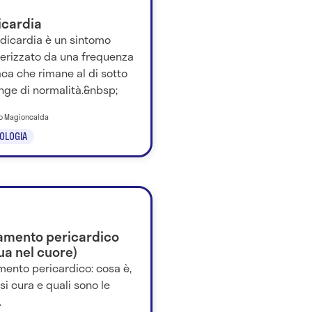
icardia
adicardia è un sintomo
terizzato da una frequenza
ca che rimane al di sotto
nge di normalità.&nbsp;
io Magioncalda
OLOGIA
amento pericardico
ua nel cuore)
mento pericardico: cosa è,
i cura e quali sono le
.