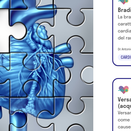
Brad
La br
carat
cardia
del ra
Dr. Anton
CARDI
Vers
(acq
Versa
come s
cause