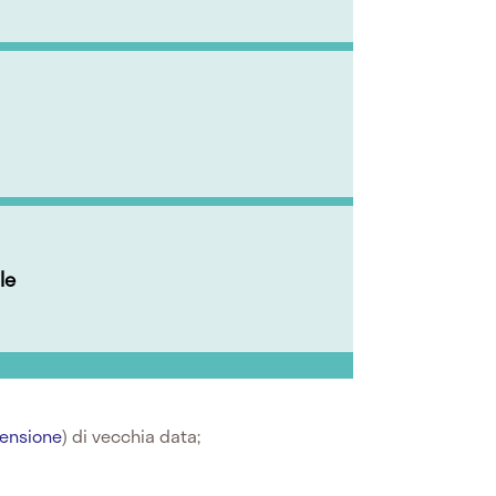
le
tensione
) di vecchia data;