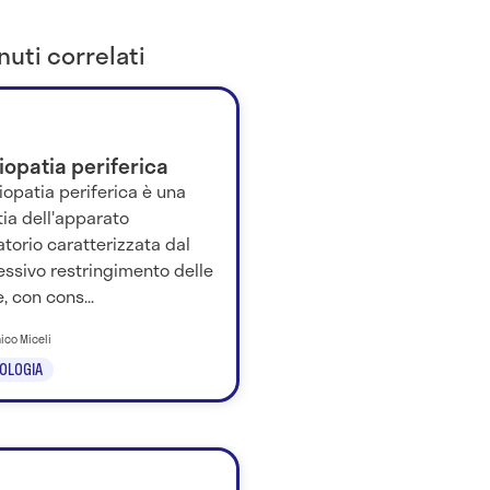
uti correlati
iopatia periferica
riopatia periferica è una
ia dell'apparato
atorio caratterizzata dal
ssivo restringimento delle
e, con cons...
ico Miceli
OLOGIA