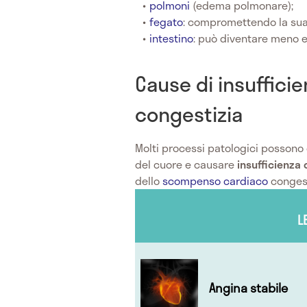
polmoni
(edema polmonare);
fegato
: compromettendo la sua c
intestino
: può diventare meno ef
Cause di insuffici
congestizia
Molti processi patologici possono
del cuore e causare
insufficienza
dello
scompenso cardiaco
congest
L
Angina stabile