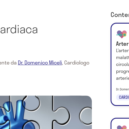
Conten
cardiaca
Arter
L’arte
malatt
mente da
Dr. Domenico Miceli
,
Cardiologo
circol
progre
arteri
Dr. Domen
CARDI