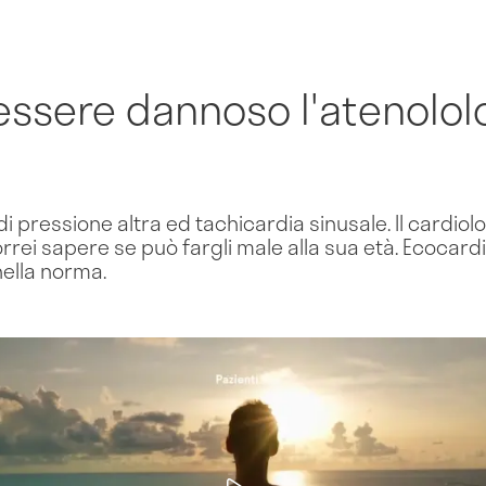
essere dannoso l'atenolol
 di pressione altra ed tachicardia sinusale. Il cardiol
vorrei sapere se può fargli male alla sua età. Ecoc
ella norma.