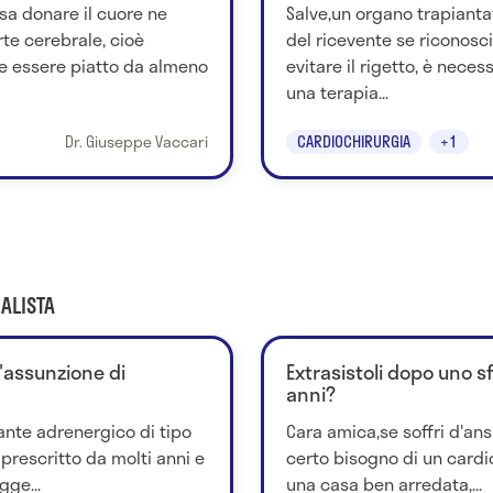
sa donare il cuore ne
Salve,un organo trapianta
te cerebrale, cioè
del ricevente se riconosc
e essere piatto da almeno
evitare il rigetto, è nece
una terapia...
Dr. Giuseppe Vaccari
CARDIOCHIRURGIA
+1
ALISTA
l'assunzione di
Extrasistoli dopo uno s
anni?
ante adrenergico di tipo
Cara amica,se soffri d'ansi
 prescritto da molti anni e
certo bisogno di un cardi
ge...
una casa ben arredata,...