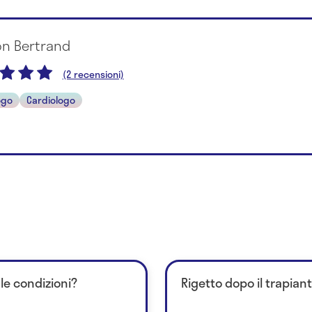
on Bertrand
(2 recensioni)
ogo
Cardiologo
 le condizioni?
Rigetto dopo il trapian