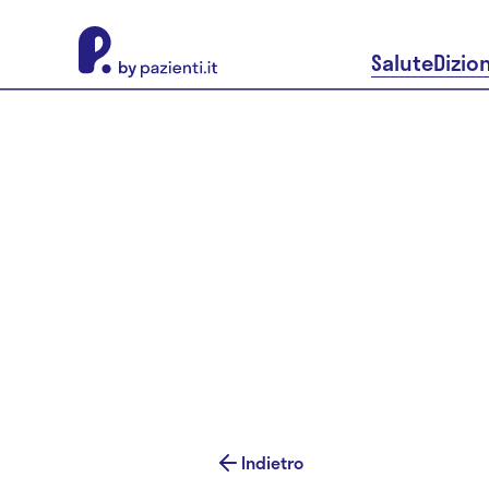
About Pazienti.it
Salute
Dizio
Indietro