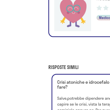
Medico
RISPOSTE SIMILI
Crisi atoniche e idrocefal
fare?
Salve,potrebbe dipendere anc
capire se le crisi, vista la tera
comiziale oppure no. Per quest