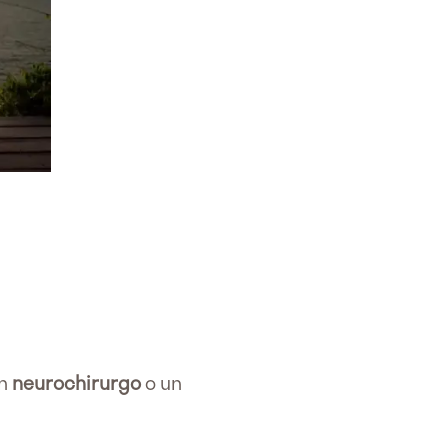
un
neurochirurgo
o un