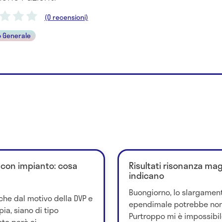
(0 recensioni)
 Generale
o con impianto: cosa
Risultati risonanza mag
indicano
Buongiorno, lo slargament
he dal motivo della DVP e
ependimale potrebbe non a
pia, siano di tipo
Purtroppo mi è impossibil
o però ci...