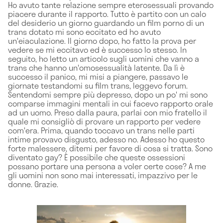
Ho avuto tante relazione sempre eterosessuali provando
piacere durante il rapporto. Tutto è partito con un calo
del desiderio un giorno guardando un film porno di un
trans dotato mi sono eccitato ed ho avuto
un'eiaculazione. Il giorno dopo, ho fatto la prova per
vedere se mi eccitavo ed è successo lo stesso. In
seguito, ho letto un articolo sugli uomini che vanno a
trans che hanno un'omosessualità latente. Da lì è
successo il panico, mi misi a piangere, passavo le
giornate testandomi su film trans, leggevo forum.
Sentendomi sempre più depresso, dopo un po' mi sono
comparse immagini mentali in cui facevo rapporto orale
ad un uomo. Preso dalla paura, parlai con mio fratello il
quale mi consigliò di provare un rapporto per vedere
com'era. Prima, quando toccavo un trans nelle parti
intime provavo disgusto, adesso no. Adesso ho questo
forte malessere, ditemi per favore di cosa si tratta. Sono
diventato gay? È possibile che queste ossessioni
possano portare una persona a voler certe cose? A me
gli uomini non sono mai interessati, impazzivo per le
donne. Grazie.