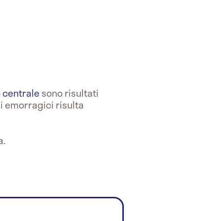
 centrale
sono risultati
di emorragici risulta
a.