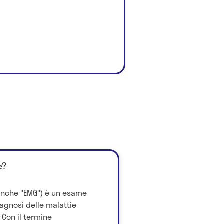
è?
 anche "EMG") è un esame
iagnosi delle malattie
 Con il termine