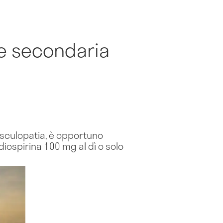
ne secondaria
asculopatia, è opportuno
iospirina 100 mg al dì o solo