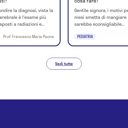
sti?
cosa fare?
dire la diagnosi, vista la
Gentile signora, i motivi p
cerebrale è l'esame più
mesi smetta di mangiare 
posti a radiazioni e...
sarebbe sconsigliabile...
Prof. Francesco Maria Paone
PEDIATRIA
Vedi tutte