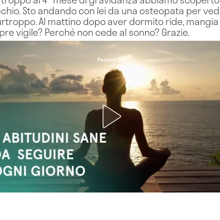
cchio. Sto andando con lei da una osteopata per ved
troppo. Al mattino dopo aver dormito ride, mangia 
re vigile? Perché non cede al sonno? Grazie.