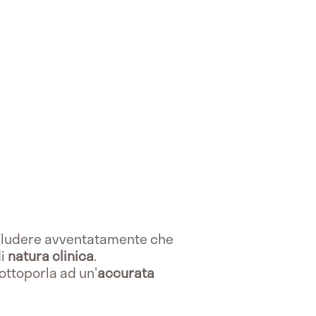
ncludere avventatamente che
di
natura clinica
.
sottoporla ad un'
accurata