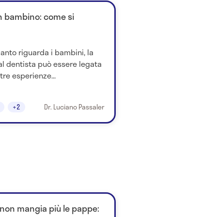
un bambino: come si
anto riguarda i bambini, la
al dentista può essere legata
tre esperienze...
+2
Dr. Luciano Passaler
non mangia più le pappe: