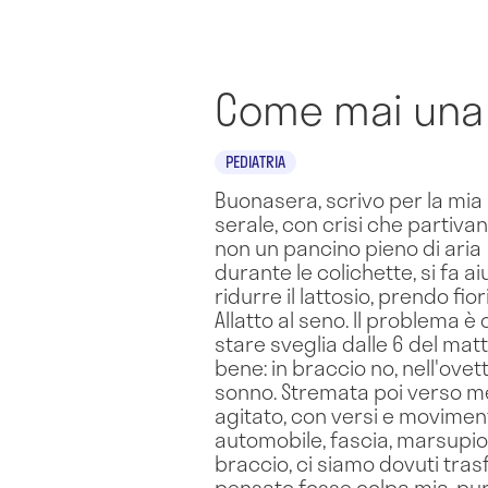
Come mai una 
PEDIATRIA
Buonasera, scrivo per la mia b
serale, con crisi che partivan
non un pancino pieno di aria
durante le colichette, si fa ai
ridurre il lattosio, prendo fio
Allatto al seno. Il problema è
stare sveglia dalle 6 del mat
bene: in braccio no, nell'ovett
sonno. Stremata poi verso m
agitato, con versi e movimen
automobile, fascia, marsupio,
braccio, ci siamo dovuti trasf
pensato fosse colpa mia, pu