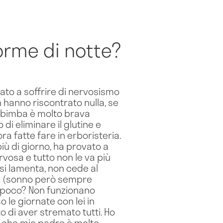
rme di notte?
iato a soffrire di nervosismo
n hanno riscontrato nulla, se
a bimba è molto brava
 di eliminare il glutine e
ora fatte fare in erboristeria.
più di giorno, ha provato a
rvosa e tutto non le va più
e si lamenta, non cede al
re (sonno però sempre
ì poco? Non funzionano
 le giornate con lei in
o di aver stremato tutti. Ho
 che mio padre è molto