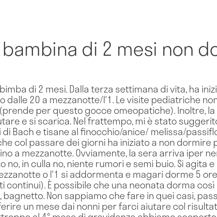
bambina di 2 mesi non do
imba di 2 mesi. Dalla terza settimana di vita, ha iniz
o dalle 20 a mezzanotte/l'1. Le visite pediatriche no
 (prende per questo gocce omeopatiche). Inoltre, l
utare e si scarica. Nel frattempo, mi è stato suggerito
ri di Bach e tisane al finocchio/anice/ melissa/passifl
 che col passare dei giorni ha iniziato a non dormire 
tino a mezzanotte. Ovviamente, la sera arriva iper ne
o no, in culla no, niente rumori e semi buio. Si agita 
ezzanotte o l'1 si addormenta e magari dorme 5 o
ti continui). È possibile che una neonata dorma cos
 bagnetto. Non sappiamo che fare in quei casi, passo
erire un mese dai nonni per farci aiutare col risultat
rtroppo al 4° mese di gravidanza abbiamo scoperto