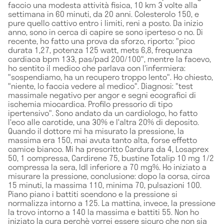
faccio una modesta attività fisica, 10 km 3 volte alla
settimana in 60 minuti, da 20 anni. Colesterolo 150, e
pure quello cattivo entro i limiti, reni a posto. Da inizio
anno, sono in cerca di capire se sono iperteso o no. Di
recente, ho fatto una prova da sforzo, riporto: "picc
durata 1,27, potenza 125 watt, mets 6,8, frequenza
cardiaca bpm 133, pas/pad 200/100", mentre la facevo,
ho sentito il medico che parlava con l'infermiera:
"sospendiamo, ha un recupero troppo lento". Ho chiesto,
"niente, lo faccia vedere al medico". Diagnosi: "test
massimale negativo per angor e segni ecografici di
ischemia miocardica. Profilo pressorio di tipo
ipertensivo". Sono andato da un cardiologo, ho fatto
l'eco alle carotide, una 30% e l'altra 20% di deposito.
Quando il dottore mi ha misurato la pressione, la
massima era 150, mai avuta tanto alta, forse effetto
camice bianco. Mi ha prescritto Cardura da 4, Losaprex
50, 1 compressa, Cardirene 75, bustine Totalip 10 mg 1/2
compressa la sera, ldl inferiore a 70 mg%. Ho iniziato a
misurare la pressione, conclusione: dopo la corsa, circa
15 minuti, la massima 110, minima 70, pulsazioni 100.
Piano piano i battiti scendono e la pressione si
normalizza intorno a 125. La mattina, invece, la pressione
la trovo intorno a 140 la massima e battiti 55. Non ho
iniziato la cura perchè vorrei essere sicuro che non sia