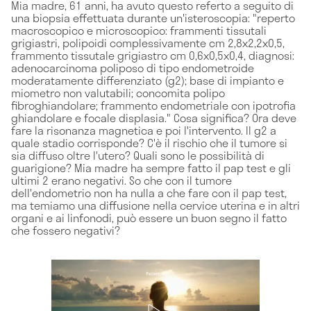
Mia madre, 61 anni, ha avuto questo referto a seguito di
una biopsia effettuata durante un'isteroscopia: "reperto
macroscopico e microscopico: frammenti tissutali
grigiastri, polipoidi complessivamente cm 2,8x2,2x0,5,
frammento tissutale grigiastro cm 0,6x0,5x0,4, diagnosi:
adenocarcinoma poliposo di tipo endometroide
moderatamente differenziato (g2); base di impianto e
miometro non valutabili; concomita polipo
fibroghiandolare; frammento endometriale con ipotrofia
ghiandolare e focale displasia." Cosa significa? Ora deve
fare la risonanza magnetica e poi l'intervento. Il g2 a
quale stadio corrisponde? C'è il rischio che il tumore si
sia diffuso oltre l'utero? Quali sono le possibilità di
guarigione? Mia madre ha sempre fatto il pap test e gli
ultimi 2 erano negativi. So che con il tumore
dell'endometrio non ha nulla a che fare con il pap test,
ma temiamo una diffusione nella cervice uterina e in altri
organi e ai linfonodi, può essere un buon segno il fatto
che fossero negativi?