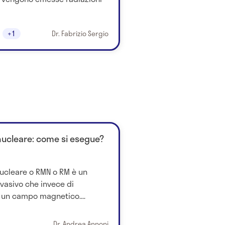
+1
Dr. Fabrizio Sergio
ucleare: come si esegue?
ucleare o RMN o RM è un
vasivo che invece di
za un campo magnetico....
Dr. Andrea Annoni