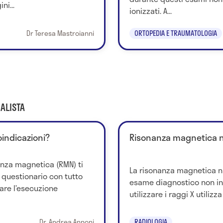
i...
ionizzati. A...
Dr Teresa Mastroianni
ORTOPEDIA E TRAUMATOLOGIA
ALISTA
oindicazioni?
Risonanza magnetica n
anza magnetica (RMN) ti
La risonanza magnetica n
 questionario con tutto
esame diagnostico non in
are l’esecuzione
utilizzare i raggi X utiliz
Dr. Andrea Annoni
RADIOLOGIA