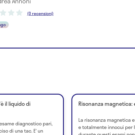
ndrea Annoni
(0 recensioni)
ogo
il liquido di
Risonanza magnetica: es
La risonanza magnetica e 
esame diagnostico pari,
e totalmente innocui per
iso di una tac. E' un
durante questi esami non