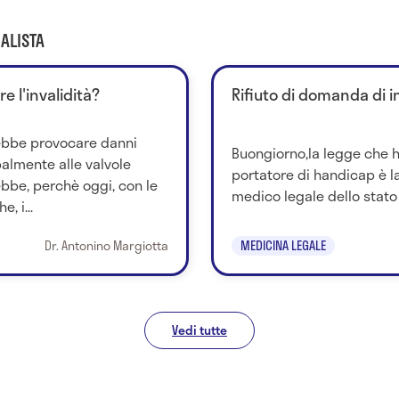
ALISTA
e l'invalidità?
Rifiuto di domanda di i
ebbe provocare danni
Buongiorno,la legge che ha
palmente alle valvole
portatore di handicap è la
ebbe, perchè oggi, con le
medico legale dello stato i
, i...
Dr. Antonino Margiotta
MEDICINA LEGALE
Vedi tutte