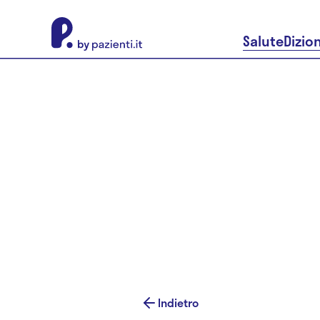
About Pazienti.it
Salute
Dizio
Indietro