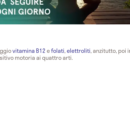
aggio
vitamina B12
e
folati
,
elettroliti
, anzitutto, poi 
itivo motoria ai quattro arti.