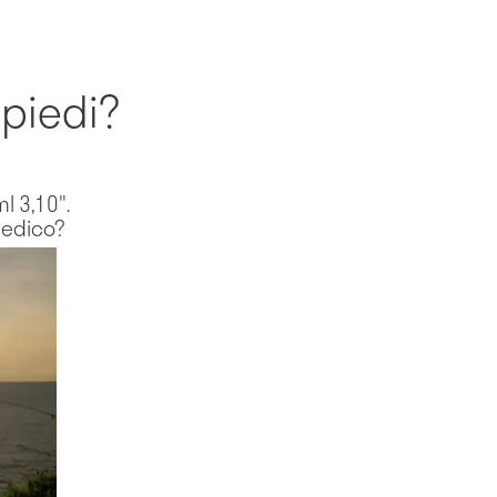
 piedi?
l 3,10".
medico?