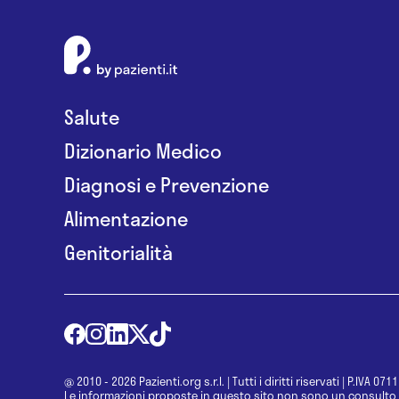
Salute
Dizionario Medico
Diagnosi e Prevenzione
Alimentazione
Genitorialità
@ 2010 - 2026 Pazienti.org s.r.l.
|
Tutti i diritti riservati
|
P.IVA 071
Le informazioni proposte in questo sito non sono un consulto 