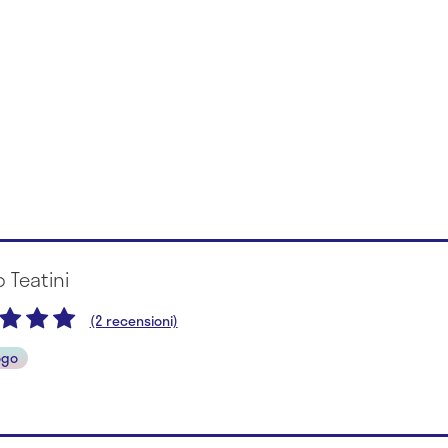
o Teatini
(2 recensioni)
ogo