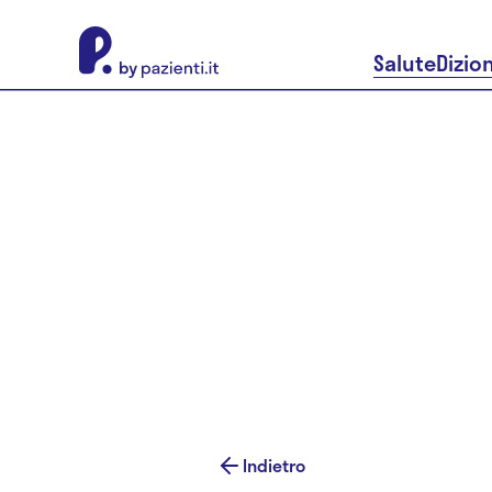
About Pazienti.it
Salute
Dizio
Indietro