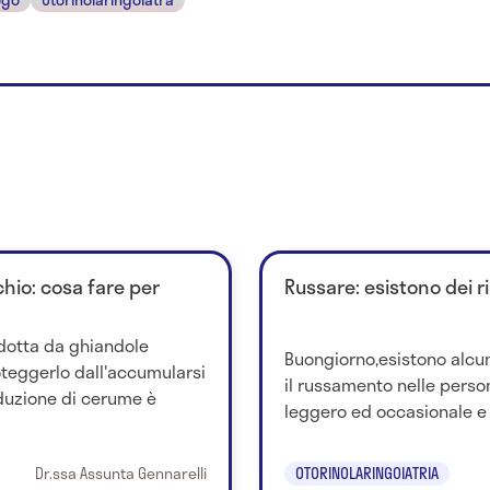
hio: cosa fare per
Russare: esistono dei r
dotta da ghiandole
Buongiorno,esistono alcu
oteggerlo dall'accumularsi
il russamento nelle perso
oduzione di cerume è
leggero ed occasionale 
Dr.ssa Assunta Gennarelli
OTORINOLARINGOIATRIA