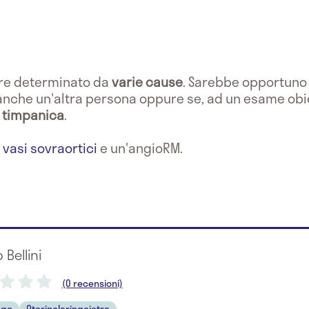
re determinato da
varie cause
. Sarebbe opportuno r
 anche un'altra persona oppure se, ad un esame obiet
timpanica
.
 vasi sovraortici
e un'angioRM.
o Bellini
(0 recensioni)
ogo
Otorinolaringoiatra