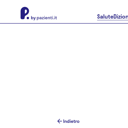
About Pazienti.it
Salute
Dizio
Indietro