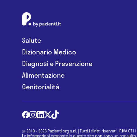
Salute
Dizionario Medico
Diagnosi e Prevenzione
Alimentazione
Genitorialità
@ 2010 - 2026 Pazienti.org s.r.l.
|
Tutti i diritti riservati
|
P.IVA 071
Le informazioni proposte in questo sito non sono un consulto 