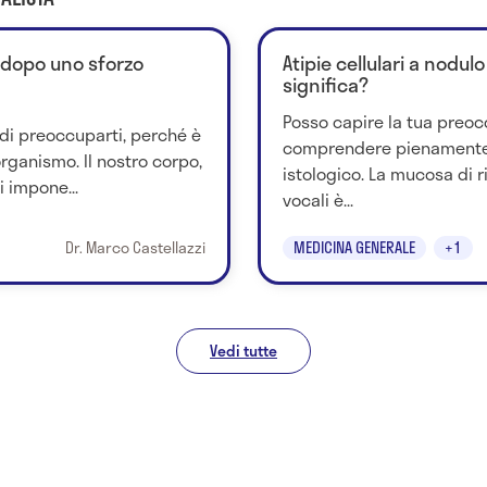
 dopo uno sforzo
Atipie cellulari a nodul
significa?
Posso capire la tua preocc
 di preoccuparti, perché è
comprendere pienamente i
organismo. Il nostro corpo,
istologico. La mucosa di 
i impone...
vocali è...
Dr. Marco Castellazzi
MEDICINA GENERALE
+1
Vedi tutte