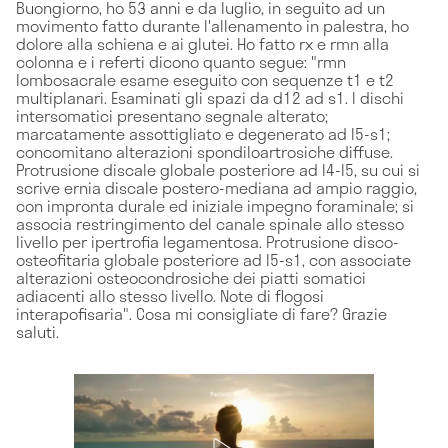
Buongiorno, ho 53 anni e da luglio, in seguito ad un
movimento fatto durante l'allenamento in palestra, ho
dolore alla schiena e ai glutei. Ho fatto rx e rmn alla
colonna e i referti dicono quanto segue: "rmn
lombosacrale esame eseguito con sequenze t1 e t2
multiplanari. Esaminati gli spazi da d12 ad s1. I dischi
intersomatici presentano segnale alterato;
marcatamente assottigliato e degenerato ad l5-s1;
concomitano alterazioni spondiloartrosiche diffuse.
Protrusione discale globale posteriore ad l4-l5, su cui si
scrive ernia discale postero-mediana ad ampio raggio,
con impronta durale ed iniziale impegno foraminale; si
associa restringimento del canale spinale allo stesso
livello per ipertrofia legamentosa. Protrusione disco-
osteofitaria globale posteriore ad l5-s1, con associate
alterazioni osteocondrosiche dei piatti somatici
adiacenti allo stesso livello. Note di flogosi
interapofisaria". Cosa mi consigliate di fare? Grazie
saluti.