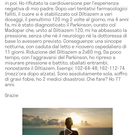
in poi. Ho rifiutato la cardioversione per l'esperienza
negativa di mio padre. Dopo vari tentativi farmacologici
falliti, il cuore si è stabilizzato col Diltiazem a vari
dosaggi, il penultimo 120 mg 2 volte al giorno, ma 4 anni
fa, mi è stato diagnosticato il Parkinson, curato col
Madopar che, unito al Diltiazem 120, mi ha abbassato la
pressione, senza che nè il neurologo nè la dottoressa di
base lo avessero previsto. Conseguenze: una sincope
notturna, con caduta dal letto e ricovero ospedaliero di
11 giorni. Riduzione del Diltiazem a 2x60 mg. Da poco
tempo, con l'aggravarsi del Parkinson, ho ripreso a
misurare pressione e battito, sballati entrambi,
nonostante il Diltiazem. Esempi: 102-64-48; 162-112-74
(mezz'ora dopo alzata). Sono assolutamente sola, soffro
di gravi fobie, ho 2 medici disastrosi. Che fare? Ho 77
anni.
Grazie