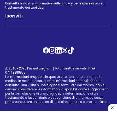
Consulta la nostra
informativa sulla privacy
per sapere di più sul
trattamento dei tuoi dati.
@ 2010 - 2026 Pazienti.org s.r.l.
|
Tutti i diritti riservati
|
P.IVA
07112280966
Le informazioni proposte in questo sito non sono un consulto
medico. In nessun caso, queste informazioni sostituiscono un
consulto, una visita o una diagnosi formulata dal medico. Non si
devono considerare le informazioni disponibili come suggerimenti
per la formulazione di una diagnosi, la determinazione di un
trattamento o l’assunzione o sospensione di un farmaco senza
prima consultare un medico di medicina generale o uno specialista.