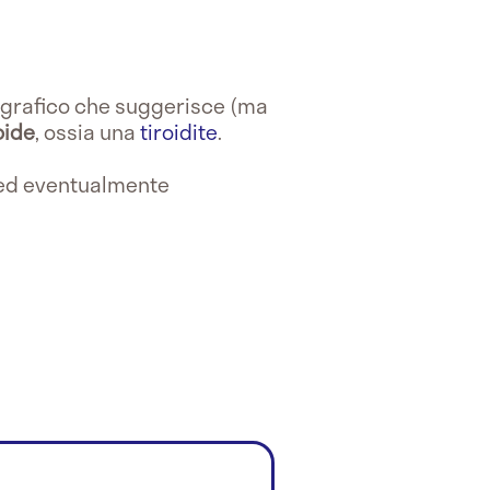
ografico che suggerisce (ma
oide
, ossia una
tiroidite
.
ed eventualmente