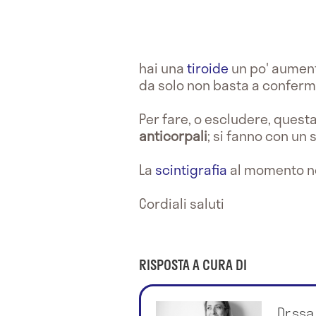
hai una
tiroide
un po' aument
da solo non basta a conferma
Per fare, o escludere, quest
anticorpali
; si fanno con un
La
scintigrafia
al momento non
Cordiali saluti
RISPOSTA A CURA DI
Dr.ssa