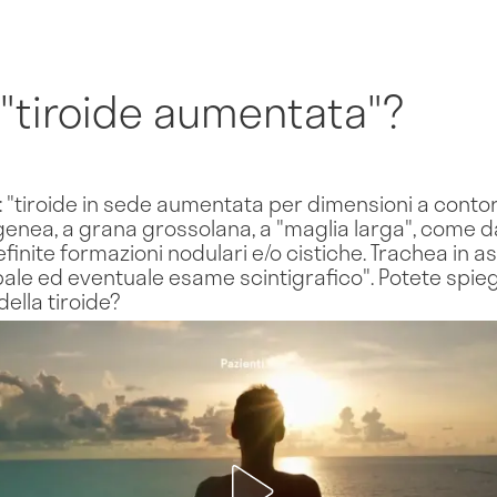
 "tiroide aumentata"?
 "tiroide in sede aumentata per dimensioni a contorn
ea, a grana grossolana, a "maglia larga", come da 
inite formazioni nodulari e/o cistiche. Trachea in ass
pale ed eventuale esame scintigrafico". Potete spieg
della tiroide?