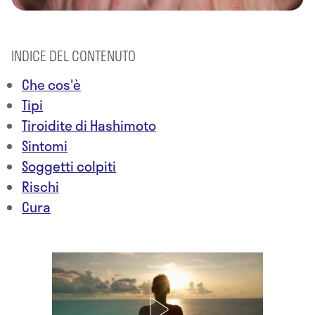
INDICE DEL CONTENUTO
Che cos'è
Tipi
Tiroidite di Hashimoto
Sintomi
Soggetti colpiti
Rischi
Cura