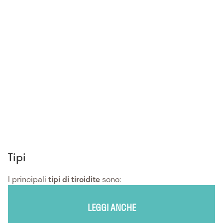
Tipi
I principali
tipi di tiroidite
sono:
LEGGI ANCHE