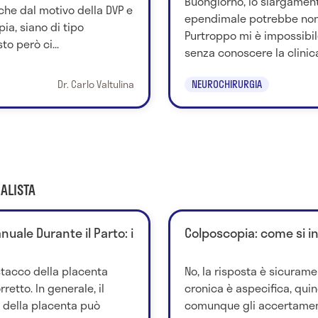
Buongiorno, lo slargament
he dal motivo della DVP e
ependimale potrebbe non a
pia, siano di tipo
Purtroppo mi è impossibil
o però ci...
senza conoscere la clinica 
Dr. Carlo Valtulina
NEUROCHIRURGIA
ALISTA
uale Durante il Parto: i
Colposcopia: come si i
stacco della placenta
No, la risposta è sicurame
retto. In generale, il
cronica è aspecifica, quind
della placenta può
comunque gli accertamen