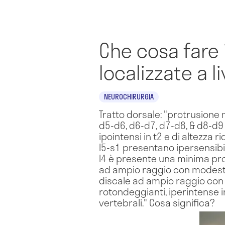
Che cosa fare 
localizzate a l
NEUROCHIRURGIA
Tratto dorsale: "protrusione m
d5-d6, d6-d7, d7-d8, & d8-d9 
ipointensi in t2 e di altezza 
l5-s1 presentano ipersensibili
l4 è presente una minima prot
ad ampio raggio con modesto 
discale ad ampio raggio con 
rotondeggianti, iperintense in 
vertebrali." Cosa significa?