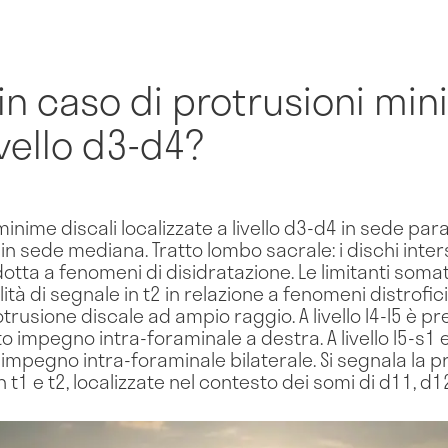
in caso di protrusioni min
ivello d3-d4?
inime discali localizzate a livello d3-d4 in sede par
in sede mediana. Tratto lombo sacrale: i dischi inte
ridotta a fenomeni di disidratazione. Le limitanti som
tà di segnale in t2 in relazione a fenomeni distrofici s
rusione discale ad ampio raggio. A livello l4-l5 è p
impegno intra-foraminale a destra. A livello l5-s1
impegno intra-foraminale bilaterale. Si segnala la 
t1 e t2, localizzate nel contesto dei somi di d11, d12, 