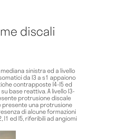
ime discali
amediana sinistra ed a livello
rsomatici da l3 a s1 appaiono
atiche contrapposte l4-l5 ed
u base reattiva. A livello l3-
resente protrusione discale
 e presente una protrusione
presenza di alcune formazioni
l1 ed l5, riferibili ad angiomi