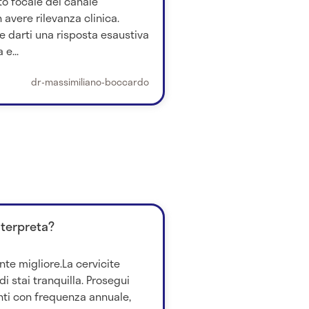
o focale del canale
vere rilevanza clinica.
e darti una risposta esaustiva
e...
dr-massimiliano-boccardo
nterpreta?
nte migliore.La cervicite
i stai tranquilla. Prosegui
ti con frequenza annuale,