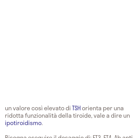
un valore così elevato di
TSH
orienta per una
ridotta funzionalità della tiroide, vale a dire un
ipotiroidismo
.
Bisogna eseguire il dosaggio di: FT3, FT4, Ab anti