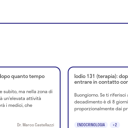
: dopo quanto tempo
Iodio 131 (terapia): d
entrare in contatto con
e subito, ma nella zona di
Buongiorno. Se ti riferisci 
à un'elevata attività
decadimento è di 8 giorni 
rà i medici, che
proporzionalmente dai primi
Dr. Marco Castellazzi
ENDOCRINOLOGIA
+2