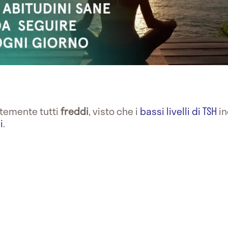
temente tutti
freddi
, visto che i
bassi livelli di TSH
in
i
.