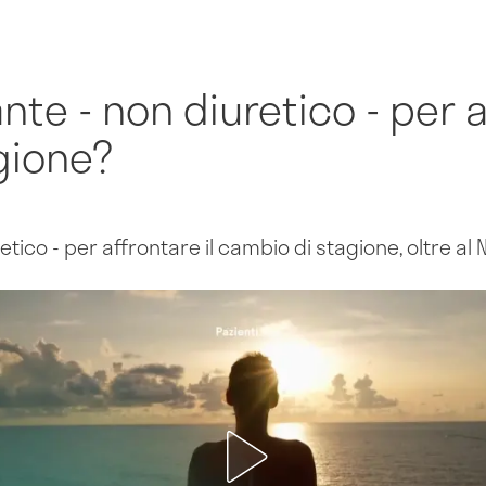
te - non diuretico - per af
gione?
tico - per affrontare il cambio di stagione, oltre al