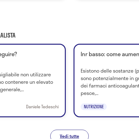
ALISTA
seguire?
Inr basso: come aument
Esistono delle sostanze (p
sigliabile non utilizzare
sono potenzialmente in gr
no contenere un elevato
dei farmaci anticoagulanti
generale,...
pesce,...
Daniele Tedeschi
NUTRIZIONE
Vedi tutte