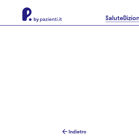
About Pazienti.it
Salute
Dizio
Indietro