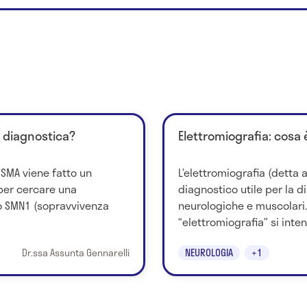
i diagnostica?
Elettromiografia: cosa 
a SMA viene fatto un
L’elettromiografia (detta
per cercare una
diagnostico utile per la d
 SMN1 (sopravvivenza
neurologiche e muscolari.
“elettromiografia” si inten
Dr.ssa Assunta Gennarelli
NEUROLOGIA
+1