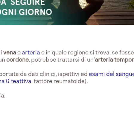
di
vena
o
arteria
e in quale regione si trova; se fosse 
 un
cordone
, potrebbe trattarsi di un'
arteria tempor
rtata da dati clinici, ispettivi ed
esami del sangu
na C reattiva
, fattore reumatoide).
ia.