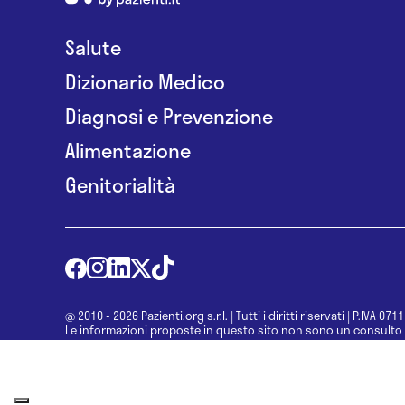
Salute
Dizionario Medico
Diagnosi e Prevenzione
Alimentazione
Genitorialità
@ 2010 - 2026 Pazienti.org s.r.l.
|
Tutti i diritti riservati
|
P.IVA 071
Le informazioni proposte in questo sito non sono un consulto 
una diagnosi formulata dal medico. Non si devono considerare l
determinazione di un trattamento o l’assunzione o sospension
specialista.