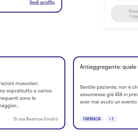
Vedi profilo
Visu
l'a
Antiaggregante: quale 
azioni muscolari,
Gentile paziente, non è 
ano soprattutto a carico
assumesse già ASA in prev
frequenti sono le
aver mai avuto un evento 
aggior...
Dr.ssa Beatrice Condrò
FARMACIA
+1