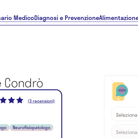
nario Medico
Diagnosi e Prevenzione
Alimentazion
e Condrò
(3 recensioni)
Seleziona
ogo
Neurofisiopatologo
Seleziona