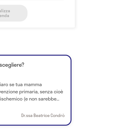
alizza
genda
scegliere?
chiaro se tua mamma
enzione primaria, senza cioè
ischemico (e non sarebbe...
Dr.ssa Beatrice Condrò