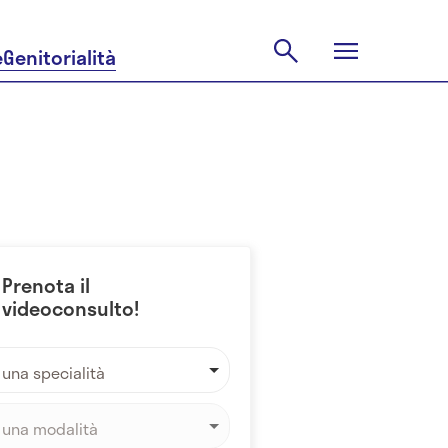
e
Genitorialità
Prenota il
videoconsulto!
 una specialità
 una modalità