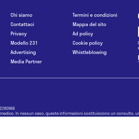
Chi siamo
Termini e condizioni
Contattaci
Mappa del sito
Privacy
Ad policy
Modello 231
Cookie policy
Advertising
Whistleblowing
Media Partner
12280966
medico. In nessun caso, queste informazioni sostituiscono un consulto, un
e informazioni disponibili come suggerimenti per la formulazione di una di
e di un farmaco senza prima consultare un medico di medicina generale o 