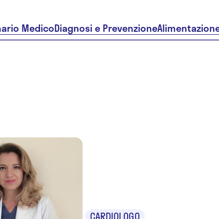
nario Medico
Diagnosi e Prevenzione
Alimentazion
Dr.ssa Cla
Mossuto
CARDIOLOGO