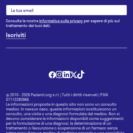
Consulta la nostra
informativa sulla privacy
per sapere di più sul
trattamento dei tuoi dati.
@ 2010 - 2026 Pazienti.org s.r.l.
|
Tutti i diritti riservati
|
P.IVA
07112280966
Le informazioni proposte in questo sito non sono un consulto
medico. In nessun caso, queste informazioni sostituiscono un
consulto, una visita o una diagnosi formulata dal medico. Non si
devono considerare le informazioni disponibili come suggerimenti
per la formulazione di una diagnosi, la determinazione di un
trattamento o l’assunzione o sospensione di un farmaco senza
prima consultare un medico di medicina generale o uno specialista.